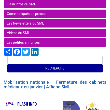
Flash infos du SML
Communiqués de presse
Les Newsletters du SML
Vidéos du SML
Les petites annonces
Share
Facebook
Twitter
LinkedIn
Mobilisation nationale – Fermeture des cabinets
médicaux en janvier | Affiche SML