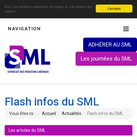
Pour une meilleure expérience utilisateur, ce site contient des
J'accepte
cookies.
NAVIGATION
ADHÉRER AU SML
Les journées du SML
Flash infos du SML
Vous êtes ici :
Accueil
Actualités
Flash infos du SML
Les articles du SML