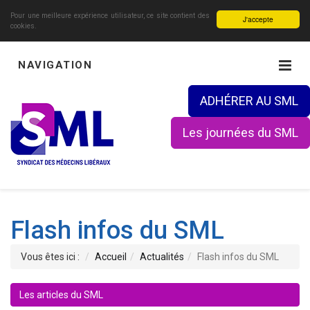
Pour une meilleure expérience utilisateur, ce site contient des
J'accepte
cookies.
NAVIGATION
ADHÉRER AU SML
Les journées du SML
Flash infos du SML
Vous êtes ici :
Accueil
Actualités
Flash infos du SML
Les articles du SML