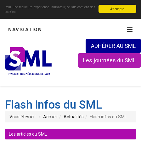
Pour une meilleure expérience utilisateur, ce site contient des
J'accepte
cookies.
NAVIGATION
ADHÉRER AU SML
Les journées du SML
Flash infos du SML
Vous êtes ici :
Accueil
Actualités
Flash infos du SML
Les articles du SML