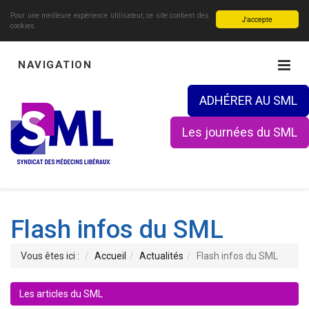
Pour une meilleure expérience utilisateur, ce site contient des
J'accepte
cookies.
NAVIGATION
ADHÉRER AU SML
Les journées du SML
Flash infos du SML
Vous êtes ici :
Accueil
Actualités
Flash infos du SML
Les articles du SML