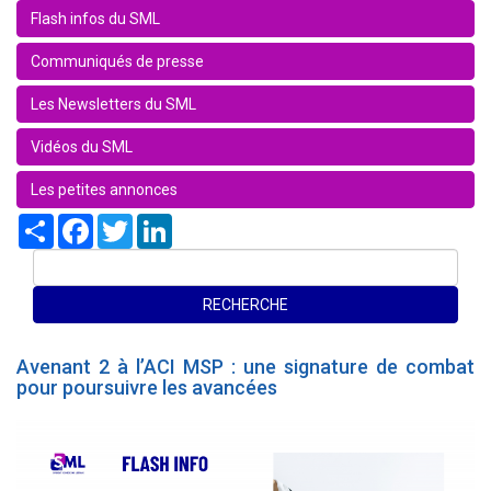
Flash infos du SML
Communiqués de presse
Les Newsletters du SML
Vidéos du SML
Les petites annonces
Share
Facebook
Twitter
LinkedIn
Avenant 2 à l’ACI MSP : une signature de combat
pour poursuivre les avancées