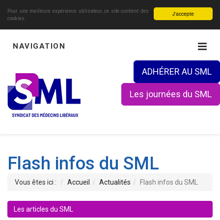
Pour une meilleure expérience utilisateur, ce site contient des
J'accepte
cookies.
NAVIGATION
ADHÉRER AU SML
Les journées du SML
Flash infos du SML
Vous êtes ici :
Accueil
Actualités
Flash infos du SML
Les articles du SML