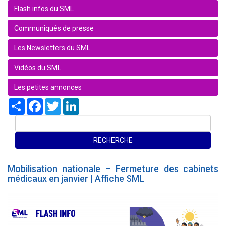
Flash infos du SML
Communiqués de presse
Les Newsletters du SML
Vidéos du SML
Les petites annonces
Share
Facebook
Twitter
LinkedIn
Mobilisation nationale – Fermeture des cabinets
médicaux en janvier | Affiche SML