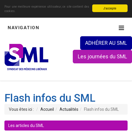
Pour une meilleure expérience utilisateur, ce site contient des
J'accepte
cookies.
NAVIGATION
ADHÉRER AU SML
Les journées du SML
Flash infos du SML
Vous êtes ici :
Accueil
Actualités
Flash infos du SML
Les articles du SML