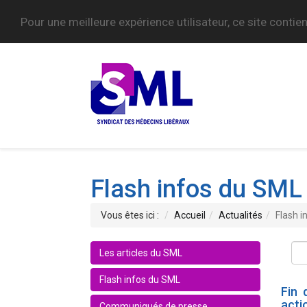
Pour une meilleure expérience utilisateur, ce site contie
Flash infos du SML
Vous êtes ici :
Accueil
Actualités
Flash i
Les articles du SML
Flash infos du SML
Fin 
acti
Communiqués de presse