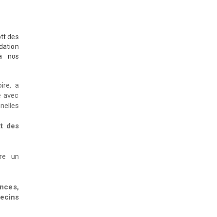
tt des
dation
 à nos
ire, a
e avec
nnelles
t des
re un
nces,
decins