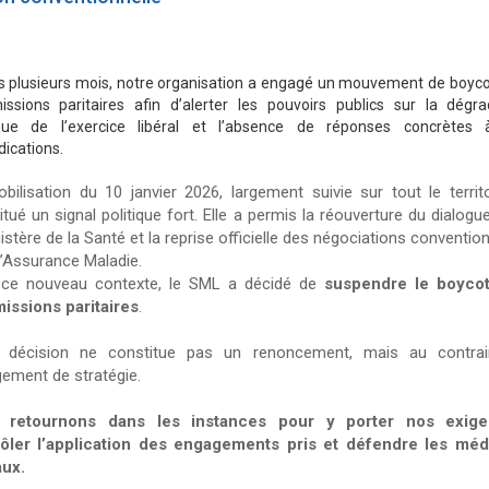
s plusieurs mois, notre organisation a engagé un mouvement de boyco
ssions paritaires afin d’alerter les pouvoirs publics sur la dégra
nue de l’exercice libéral et l’absence de réponses concrètes
ications.
bilisation du 10 janvier 2026, largement suivie sur tout le territo
itué un signal politique fort. Elle a permis la réouverture du dialogu
istère de la Santé et la reprise officielle des négociations conventio
l’Assurance Maladie.
ce nouveau contexte, le SML a décidé de
suspendre le boycot
ssions paritaires
.
e décision ne constitue pas un renoncement, mais au contrai
ement de stratégie.
 retournons dans les instances pour y porter nos exige
ôler l’application des engagements pris et défendre les mé
aux.