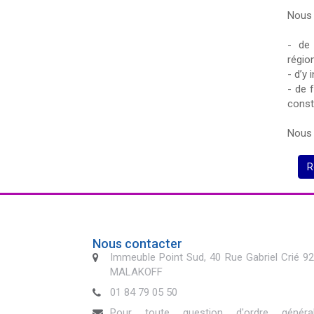
Nous 
- de 
régio
- d’y
- de 
const
Nous 
R
Nous contacter
Immeuble Point Sud, 40 Rue Gabriel Crié 9
MALAKOFF
01 84 79 05 50
Pour toute question d'ordre généra