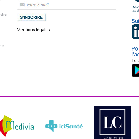
otre
Su
Mentions légales
s :
ce :
Po
l'a
Tél