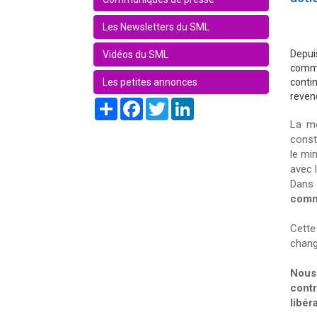
Les Newsletters du SML
Depui
Vidéos du SML
commi
Les petites annonces
conti
revend
Share
Facebook
Twitter
LinkedIn
La mo
const
le min
avec 
Dans 
commi
Cett
chang
Nous
contr
libér