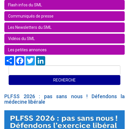
Flash infos du SML
Communiqués de presse
Les Newsletters du SML
Vidéos du SML
Les petites annonces
Share
Facebook
Twitter
LinkedIn
PLFSS 2026 : pas sans nous ! Défendons la
médecine libérale