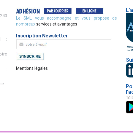
L’
2240
Le SML vous accompagne et vous propose de
nombreux
services et avantages
Inscription Newsletter
l :
otre
Su
Mentions légales
s :
ce :
Po
l'a
Tél