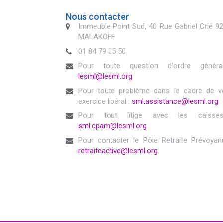
Nous contacter
Immeuble Point Sud, 40 Rue Gabriel Crié 9
MALAKOFF
01 84 79 05 50
Pour toute question d'ordre généra
lesml@lesml.org
Pour toute problème dans le cadre de v
exercice libéral :
sml.assistance@lesml.org
Pour tout litige avec les caisse
sml.cpam@lesml.org
Pour contacter le Pôle Retraite Prévoyan
retraiteactive@lesml.org