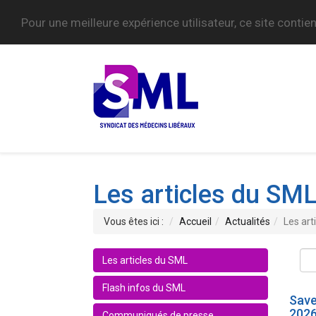
Pour une meilleure expérience utilisateur, ce site contie
Les articles du SM
Vous êtes ici :
Accueil
Actualités
Les art
Les articles du SML
Flash infos du SML
Save
202
Communiqués de presse