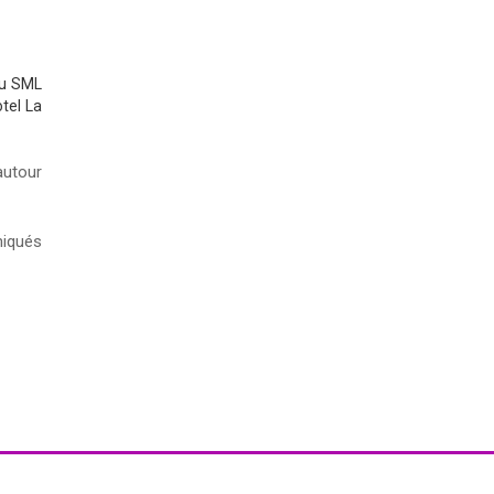
du SML
tel La
autour
niqués