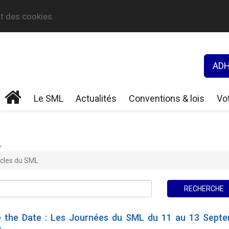
nt des cookies.
ADH
Le SML
Actualités
Conventions & lois
Vot
L
icles du SML
 the Date : Les Journées du SML du 11 au 13 Sept
6