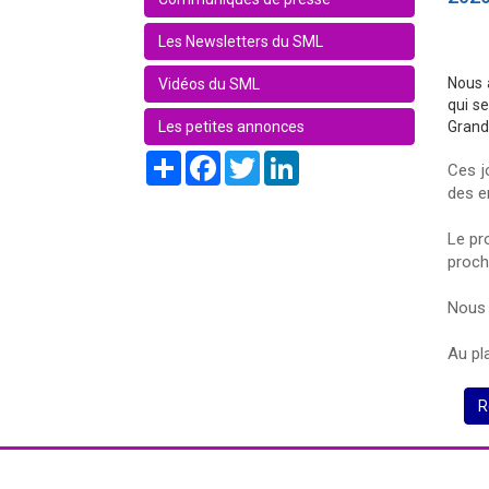
Les Newsletters du SML
Nous 
Vidéos du SML
qui s
Les petites annonces
Grand
Share
Facebook
Twitter
LinkedIn
Ces j
des en
Le pr
proch
Nous 
Au pla
R