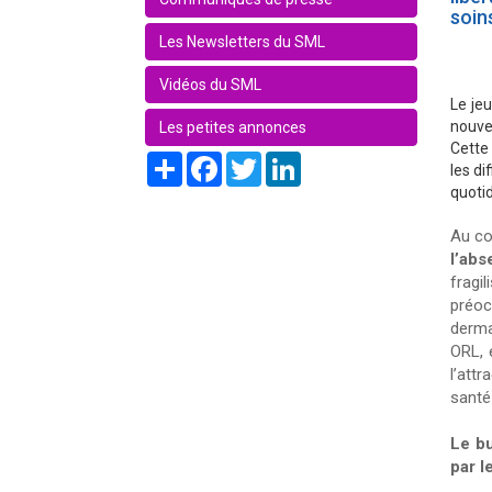
soin
Les Newsletters du SML
Vidéos du SML
Le jeu
nouve
Les petites annonces
Cette
Share
Facebook
Twitter
LinkedIn
les di
quotid
Au co
l’ab
fragi
préoc
derma
ORL, 
l’att
santé
Le bu
par 