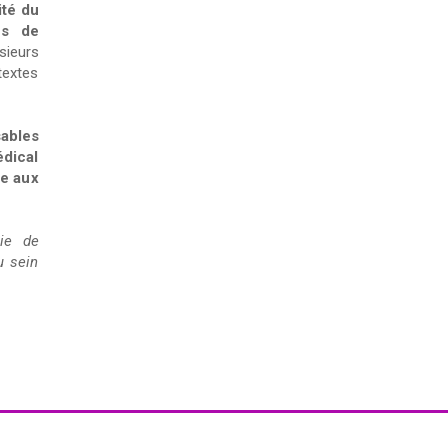
ité du
es de
sieurs
textes
ables
édical
ée aux
gie de
u sein