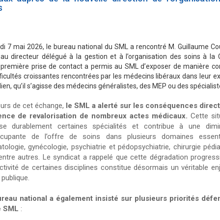
s
di 7 mai 2026, le bureau national du SML a rencontré M. Guillaume Cou
au directeur délégué à la gestion et à l’organisation des soins à la
 première prise de contact a permis au SML d’exposer de manière co
fficultés croissantes rencontrées par les médecins libéraux dans leur e
ien, qu’il s’agisse des médecins généralistes, des MEP ou des spécialist
urs de cet échange,
le SML a alerté sur les conséquences direc
sence de revalorisation de nombreux actes médicaux.
Cette sit
lise durablement certaines spécialités et contribue à une dimi
cupante de l’offre de soins dans plusieurs domaines essent
tologie, gynécologie, psychiatrie et pédopsychiatrie, chirurgie pédia
entre autres. Le syndicat a rappelé que cette dégradation progress
ractivité de certaines disciplines constitue désormais un véritable en
 publique.
reau national a également insisté sur plusieurs priorités déf
le SML
: