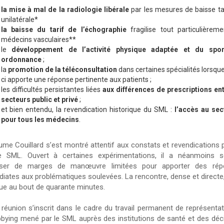
la mise à mal de la radiologie libérale
par les mesures de baisse tar
unilatérale*
la baisse du tarif de l’échographie
fragilise tout particulièreme
médecins vasculaires**
le
développement de l’activité physique adaptée et du spor
ordonnance
;
la
promotion de la téléconsultation
dans certaines spécialités lorsque
ci apporte une réponse pertinente aux patients ;
les difficultés persistantes liées
aux différences de prescriptions ent
secteurs public et privé
;
et bien entendu, la revendication historique du SML :
l’accès au sec
pour tous les médecins
.
aume Couillard s’est montré attentif aux constats et revendications 
e SML. Ouvert à certaines expérimentations, il a néanmoins 
oser de marges de manœuvre limitées pour apporter des rép
iates aux problématiques soulevées. La rencontre, dense et directe,
ue au bout de quarante minutes.
 réunion s’inscrit dans le cadre du travail permanent de représentat
bbying mené par le SML auprès des institutions de santé et des déc