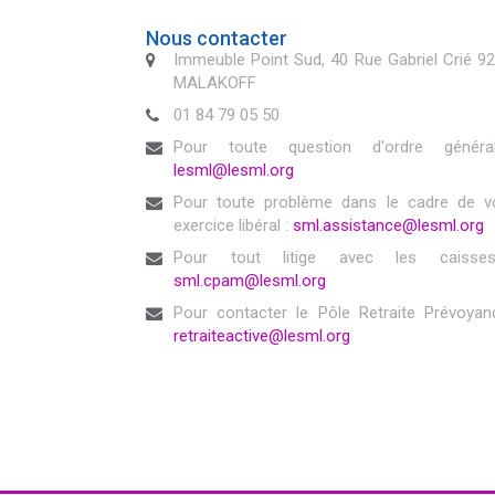
Nous contacter
Immeuble Point Sud, 40 Rue Gabriel Crié 9
MALAKOFF
01 84 79 05 50
Pour toute question d'ordre généra
lesml@lesml.org
Pour toute problème dans le cadre de v
exercice libéral :
sml.assistance@lesml.org
Pour tout litige avec les caisse
sml.cpam@lesml.org
Pour contacter le Pôle Retraite Prévoyan
retraiteactive@lesml.org