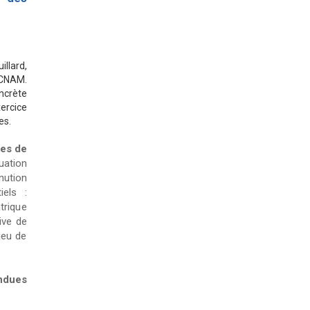
illard,
 CNAM.
ncrète
xercice
es.
tes de
uation
nution
iels :
trique
ive de
jeu de
endues