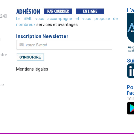
L’
2240
Le SML vous accompagne et vous propose de
nombreux
services et avantages
Inscription Newsletter
l :
otre
Su
Mentions légales
s :
ce :
Po
l'a
Tél