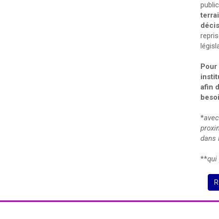
publi
terr
décis
repri
législ
Pour
insti
afin 
besoi
*
avec
proxi
dans 
**
qui
R