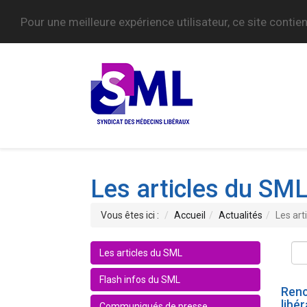
Pour une meilleure expérience utilisateur, ce site contie
Les articles du SM
Vous êtes ici :
Accueil
Actualités
Les art
Les articles du SML
Flash infos du SML
Renc
libé
Communiqués de presse