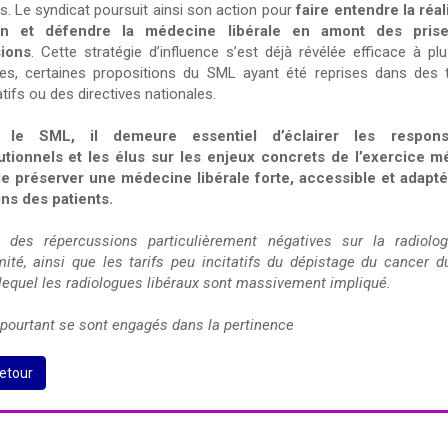
cs. Le syndicat poursuit ainsi son action pour
faire entendre la réal
ain et défendre la médecine libérale en amont des pris
ions
. Cette stratégie d’influence s’est déjà révélée efficace à plu
ses, certaines propositions du SML ayant été reprises dans des 
atifs ou des directives nationales.
 le SML, il demeure essentiel d’éclairer les respons
tutionnels et les élus sur les enjeux concrets de l’exercice m
de préserver une médecine libérale forte, accessible et adapt
ns des patients.
 des répercussions particulièrement négatives sur la radiolo
mité, ainsi que les tarifs peu incitatifs du dépistage du cancer d
lequel les radiologues libéraux sont massivement impliqué.
 pourtant se sont engagés dans la pertinence
etour