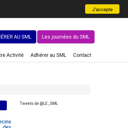
J'accepte
ÉRER AU SML
Les journées du SML
re Activité
Adhérer au SML
Contact
Tweets de @LE_SML
ecins
n des