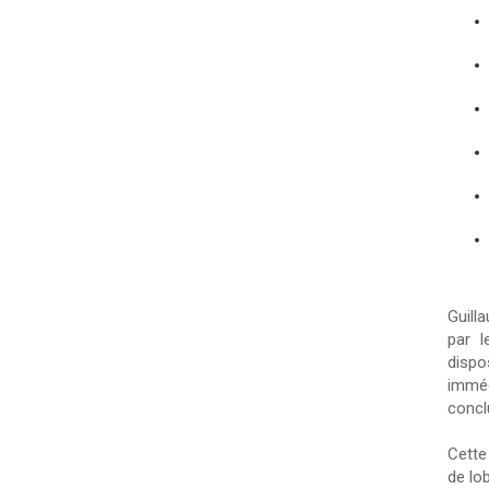
Guill
par l
disp
imméd
concl
Cette
de lo