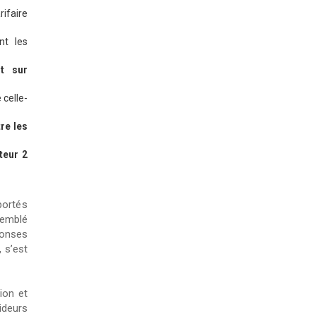
ifaire
nt les
t sur
 celle-
re les
teur 2
portés
semblé
onses
 s’est
ion et
ideurs