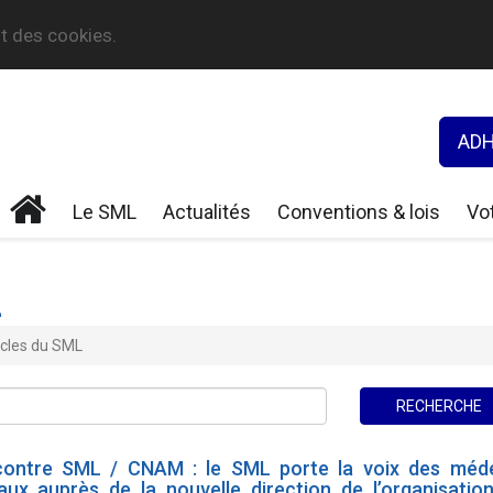
nt des cookies.
ADH
Le SML
Actualités
Conventions & lois
Vot
L
icles du SML
ontre SML / CNAM : le SML porte la voix des méd
raux auprès de la nouvelle direction de l’organisatio