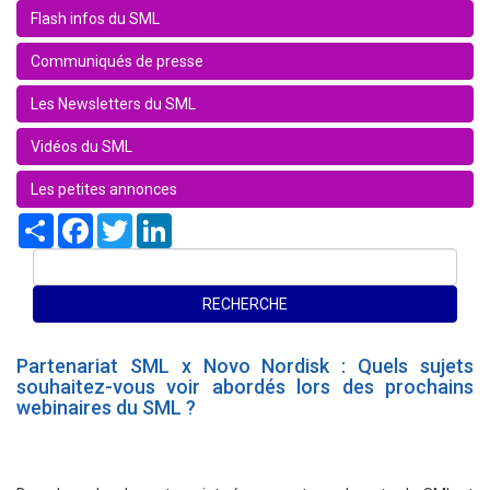
Flash infos du SML
Communiqués de presse
Les Newsletters du SML
Vidéos du SML
Les petites annonces
Share
Facebook
Twitter
LinkedIn
Partenariat SML x Novo Nordisk : Quels sujets
souhaitez-vous voir abordés lors des prochains
webinaires du SML ?