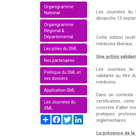
Organigramme
Les Journées du 
National
dimanche 13 septem
Organigramme
Régional &
Départemental
Cette édition revê
médecins libéraux.
Les pôles du SML
Une action validan
Nos partenaires
Les Journées du
Politique du SML et
validante au titre d
ses dossiers
médecins.
Application SML
Dans un contexte 
certification, cet
Les Journées du
concrète d'allier m
SML
pratiques profess
Share
Facebook
Twitter
LinkedIn
réglementaires.
La présence de la 