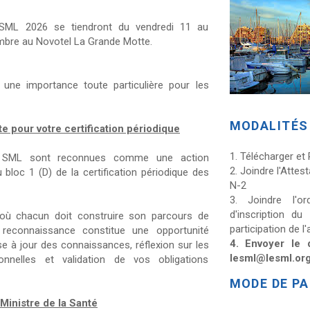
SML 2026 se tiendront du vendredi 11 au
bre au Novotel La Grande Motte.
t une importance toute particulière pour les
MODALITÉS 
te pour votre certification périodique
1. Télécharger et R
 SML sont reconnues comme une action
2. Joindre l'Attes
u bloc 1 (D) de la certification périodique des
N-2
3. Joindre l'o
d'inscription d
où chacun doit construire son parcours de
participation de 
te reconnaissance constitue une opportunité
4. Envoyer le 
ise à jour des connaissances, réflexion sur les
lesml@lesml.or
ionnelles et validation de vos obligations
MODE DE P
Ministre de la Santé