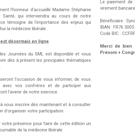
Le paiement de l
virement bancaire
ent l'honneur d'accueillir Madame Stéphanie
la Santé, qui interviendra au cours de notre
Bénéficiaire : Sy
ce témoigne de l'importance des enjeux qui
IBAN : FR76 3005
ui la médecine libérale.
Code BIC : CCFR
est désormais en ligne
Merci de bien 
Prénom + Congr
es Journées du SML est disponible et vous
rir dès à présent les principales thématiques
.
 seront l'occasion de vous informer, de vous
r avec vos confrères et de participer aux
nt l'avenir de notre exercice.
à vous inscrire dès maintenant et à consulter
 d'organiser votre participation.
otre présence pour faire de cette édition un
urnable de la médecine libérale.