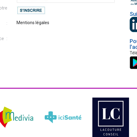
otre
Su
Mentions légales
s :
ce :
Po
l'a
Tél