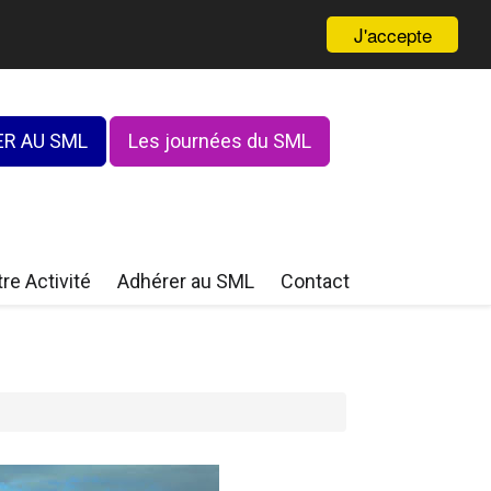
J'accepte
R AU SML
Les journées du SML
re Activité
Adhérer au SML
Contact