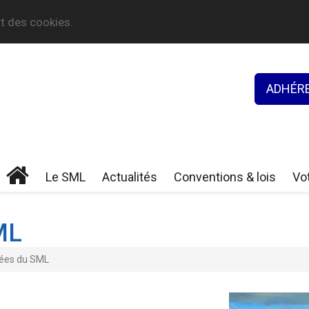
nt des cookies.
ADHÉRE
Le SML
Actualités
Conventions & lois
Vot
ML
ées du SML