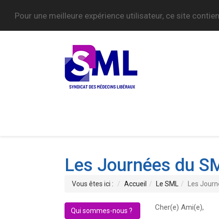
Pour une meilleure expérience utilisateur, ce site contie
Les Journées du S
Vous êtes ici :
Accueil
Le SML
Les Journ
Cher(e) Ami(e),
Qui sommes-nous ?