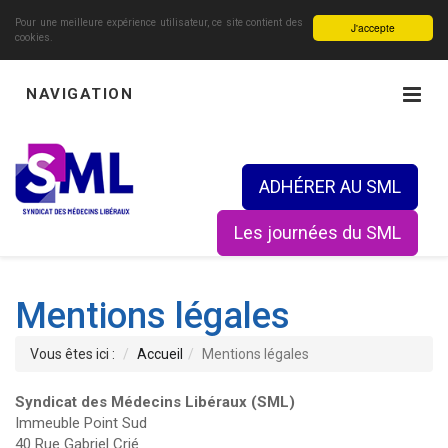
Pour une meilleure expérience utilisateur, ce site contient des
J'accepte
cookies.
NAVIGATION
ADHÉRER AU SML
Les journées du SML
Mentions légales
Vous êtes ici :
Accueil
Mentions légales
Syndicat des Médecins Libéraux (SML)
Immeuble Point Sud
40 Rue Gabriel Crié