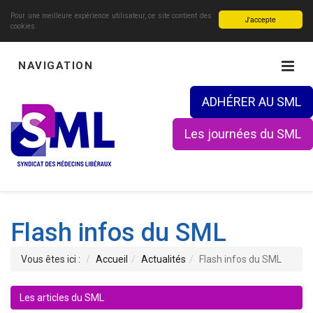
Pour une meilleure expérience utilisateur, ce site contient des
J'accepte
cookies.
NAVIGATION
ADHÉRER AU SML
Les journées du SML
Flash infos du SML
Vous êtes ici :
Accueil
Actualités
Flash infos du SML
Les articles du SML