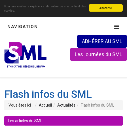
Pour une meilleure expérience utilisateur, ce site contient des
J'accepte
cookies.
NAVIGATION
ADHÉRER AU SML
Les journées du SML
Flash infos du SML
Vous êtes ici :
Accueil
Actualités
Flash infos du SML
Les articles du SML