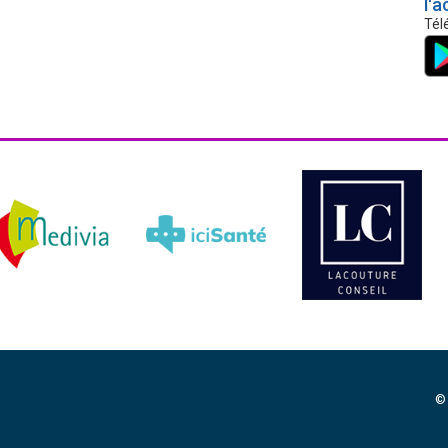
l'a
Tél
©