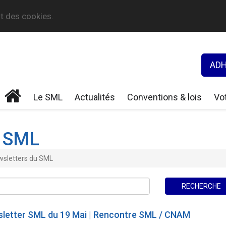
nt des cookies.
ADH
Le SML
Actualités
Conventions & lois
Vot
u SML
wsletters du SML
letter SML du 19 Mai | Rencontre SML / CNAM