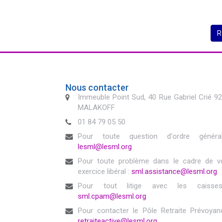
R
Nous contacter
Immeuble Point Sud, 40 Rue Gabriel Crié 9
MALAKOFF
01 84 79 05 50
Pour toute question d'ordre généra
lesml@lesml.org
Pour toute problème dans le cadre de v
exercice libéral :
sml.assistance@lesml.org
Pour tout litige avec les caisse
sml.cpam@lesml.org
Pour contacter le Pôle Retraite Prévoyan
retraiteactive@lesml.org