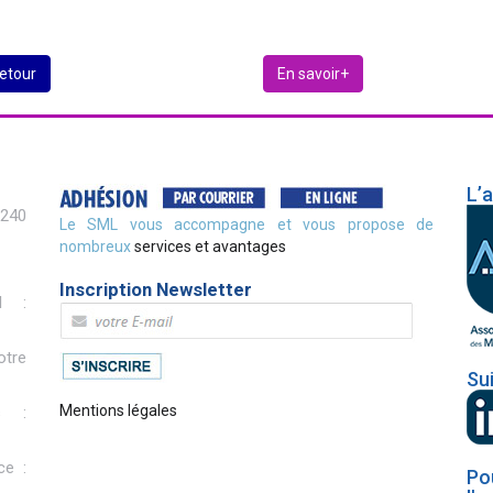
etour
En savoir+
L’
2240
Le SML vous accompagne et vous propose de
nombreux
services et avantages
Inscription Newsletter
l :
otre
Su
Mentions légales
s :
ce :
Po