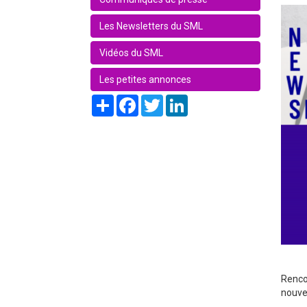
Les Newsletters du SML
Vidéos du SML
Les petites annonces
Share
Facebook
Twitter
LinkedIn
Renco
nouvel