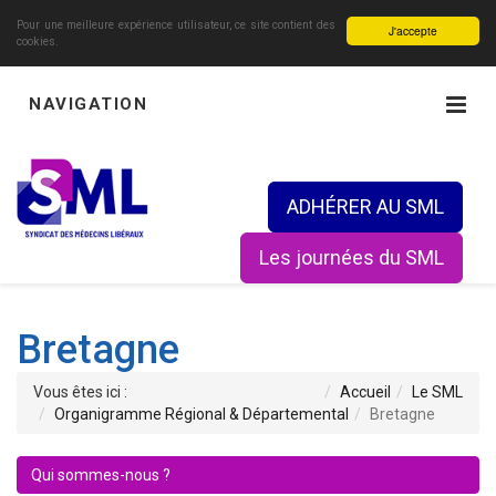
Pour une meilleure expérience utilisateur, ce site contient des
J'accepte
cookies.
NAVIGATION
ADHÉRER AU SML
Les journées du SML
Bretagne
Vous êtes ici :
Accueil
Le SML
Organigramme Régional & Départemental
Bretagne
Qui sommes-nous ?