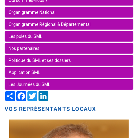
Qui sommes-nous ?
Organigramme National
Organigramme Régional & Départemental
Les pôles du SML
Nos partenaires
Politique du SML et ses dossiers
Application SML
Les Journées du SML
Share
Facebook
Twitter
LinkedIn
VOS REPRÉSENTANTS LOCAUX