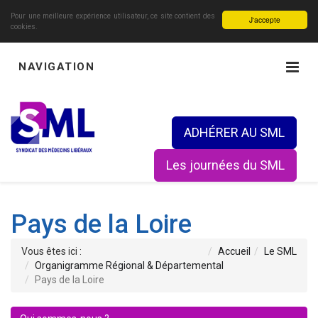
Pour une meilleure expérience utilisateur, ce site contient des
J'accepte
cookies.
NAVIGATION
ADHÉRER AU SML
Les journées du SML
Pays de la Loire
Vous êtes ici :
Accueil
Le SML
Organigramme Régional & Départemental
Pays de la Loire