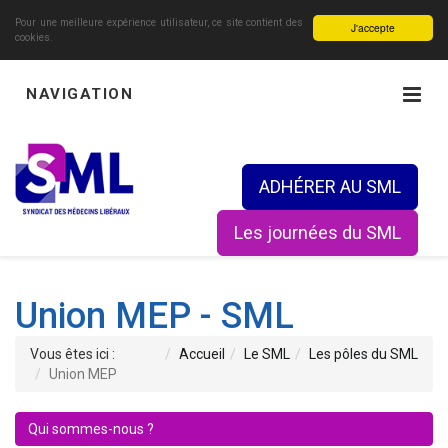
Pour une meilleure expérience utilisateur, ce site contient des
J'accepte
cookies.
NAVIGATION
ADHÉRER AU SML
Les journées du SML
Union MEP - SML
Vous êtes ici :
Accueil
Le SML
Les pôles du SML
Union MEP
Qui sommes-nous ?