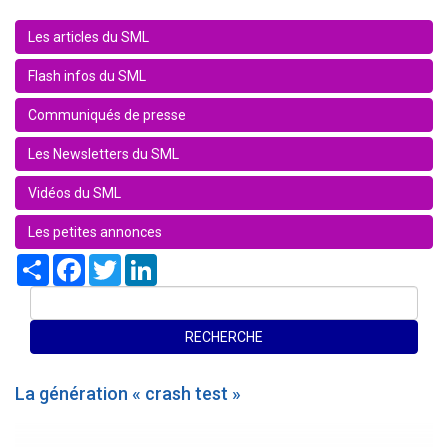
Les articles du SML
Flash infos du SML
Communiqués de presse
Les Newsletters du SML
Vidéos du SML
Les petites annonces
Share
Facebook
Twitter
LinkedIn
La génération « crash test »