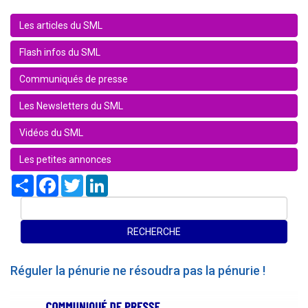
Les articles du SML
Flash infos du SML
Communiqués de presse
Les Newsletters du SML
Vidéos du SML
Les petites annonces
Share
Facebook
Twitter
LinkedIn
Réguler la pénurie ne résoudra pas la pénurie !