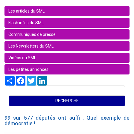
Les articles du SML
Flash infos du SML
Communiqués de presse
Les Newsletters du SML
Vidéos du SML
Les petites annonces
Share
Facebook
Twitter
LinkedIn
99 sur 577 députés ont suffi : Quel exemple de
démocratie !